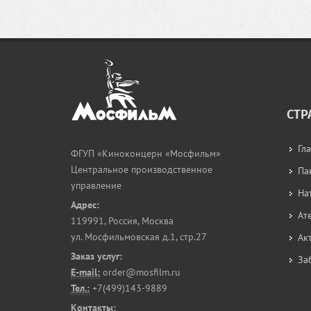
СТР
Гл
ФГУП «Киноконцерн «Мосфильм»
Центральное производственное
Па
управление
На
Адрес:
Ат
119991
,
Россия, Москва
ул. Мосфильмовская д.1, стр.27
Ак
Заказ услуг:
За
E-mail:
order@mosfilm.ru
Тел.:
+7(499)143-9889
Контакты: