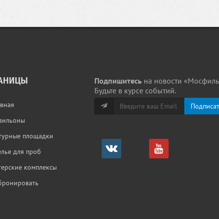
АНИЦЫ
Подпишитесь
на новости «Мосфиль
Будьте в курсе событий.
авная
вильоны
турные площадки
елье для проб
терские комплексы
бронировать