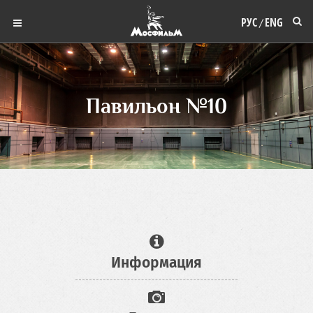
РУС
ENG
/
Павильон №10
Информация