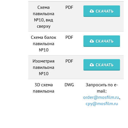
Схема
PDF
СКАЧАТЬ
павильона
№10, вид
сверху
Схема балок
PDF
СКАЧАТЬ
павильона
№10
Изометрия
PDF
СКАЧАТЬ
павильона
№10
3D схема
DWG
Запросить по e-
павильона
mail:
order@mosfilm.ru
,
cpy@mosfilm.ru