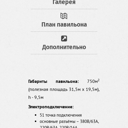
Галерея
План павильона
Дополнительно
2
Габариты павильона:
750м
(полезная площадь 31,5м х 19,5м),
h - 9,5м
Электроподключение:
51 точка подключения
основные разъёмы – 380В/63А,
220В/63А, 220В/16А